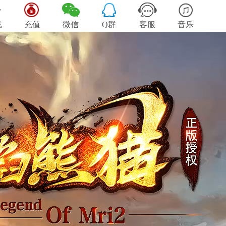
载
充值
微信
Q群
客服
音乐