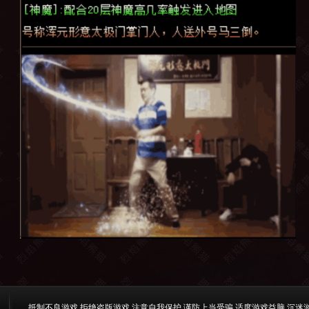
抵制不良游戏 拒绝盗版游戏 注意自我保护 谨防上当受骗 适度游戏益脑 沉迷